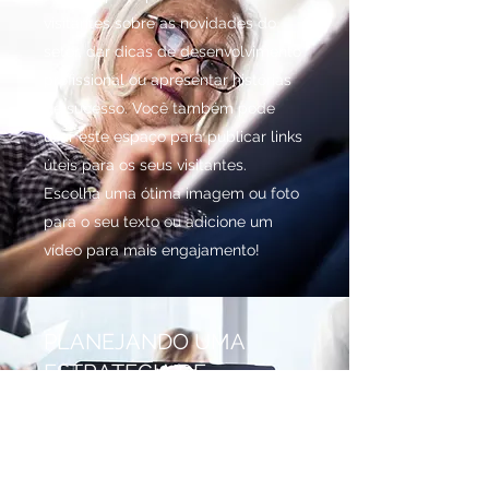
visitantes sobre as novidades do
setor, dar dicas de desenvolvimento
profissional ou apresentar histórias
de sucesso. Você também pode
usar este espaço para publicar links
úteis para os seus visitantes.
Escolha uma ótima imagem ou foto
para o seu texto ou adicione um
vídeo para mais engajamento!
PLANEJANDO UMA
ESTRATÉGIA DE
NEGÓCIOS DE 5 ANOS
Esse é um artigo de notícias. É um
ótimo espaço para atualizar os seus