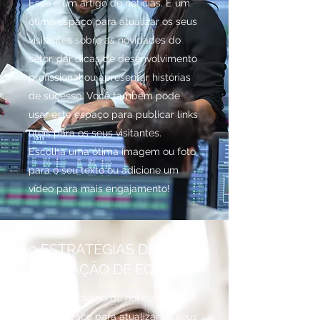
Esse é um artigo de notícias. É um
ótimo espaço para atualizar os seus
visitantes sobre as novidades do
setor, dar dicas de desenvolvimento
profissional ou apresentar histórias
de sucesso. Você também pode
usar este espaço para publicar links
úteis para os seus visitantes.
Escolha uma ótima imagem ou foto
para o seu texto ou adicione um
vídeo para mais engajamento!
9 ESTRATÉGIAS DE
FORMAÇÃO DE EQUIPES
Esse é um artigo de notícias. É um
ótimo espaço para atualizar os seus